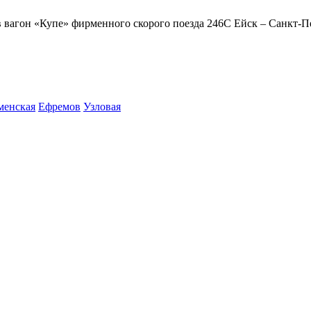
в вагон «Купе» фирменного скорого поезда 246С Ейск – Санкт-Пе
менская
Ефремов
Узловая