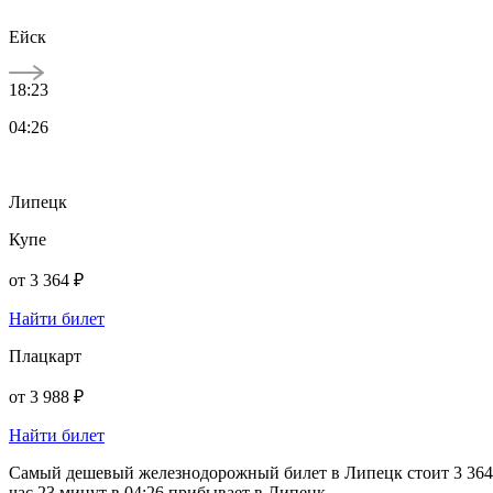
Ейск
18:23
04:26
Липецк
Купе
от
3 364 ₽
Найти билет
Плацкарт
от
3 988 ₽
Найти билет
Самый дешевый железнодорожный билет в Липецк стоит 3 364 ру
час 23 минут в 04:26 прибывает в Липецк.