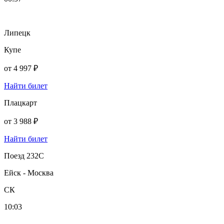
Липецк
Купе
от
4 997 ₽
Найти билет
Плацкарт
от
3 988 ₽
Найти билет
Поезд 232С
Ейск - Москва
СК
10:03