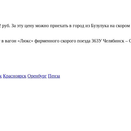
уб. За эту цену можно приехать в город из Бузулука на скором 
т в вагон «Люкс» фирменного скорого поезда 363У Челябинск – С
к
Красноярск
Оренбург
Пенза