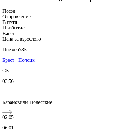
Поезд
Отправление
В пути
Прибытие
Вагон
Цена за взрослого
Поезд 658Б
Брест - Полоцк
СК
03:56
Барановичи-Полесские
02:05
06:01