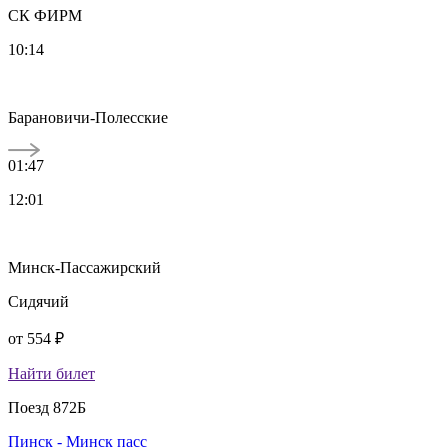
СК ФИРМ
10:14
Барановичи-Полесские
01:47
12:01
Минск-Пассажирский
Сидячий
от
554 ₽
Найти билет
Поезд 872Б
Пинск - Минск пасс