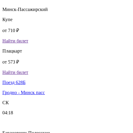
Минск-Пассажирский
Купе
от
710 ₽
Найти билет
Плацкарт
от
573 ₽
Найти билет
Поезд 628Б
Гродно - Минск пасс
СК
04:18
Барановичи-Полесские