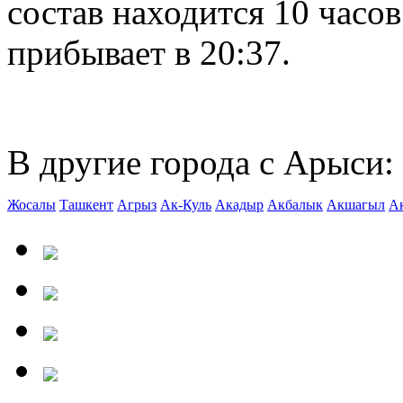
состав находится 10 часов
прибывает в 20:37.
В другие города с Арыси:
Жосалы
Ташкент
Агрыз
Ак-Куль
Акадыр
Акбалык
Акшагыл
А