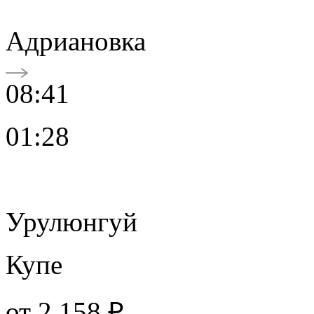
Адриановка
08:41
01:28
Урулюнгуй
Купе
от
2 158 ₽