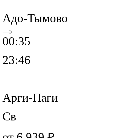
Адо-Тымово
00:35
23:46
Арги-Паги
Св
от
6 939 ₽